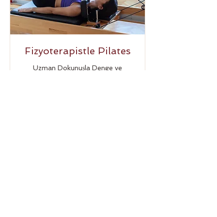
Fizyoterapistle Pilates
Uzman Dokunuşla Denge ve
Esneklik!
50 dk.
Katılma Talebi Gönder