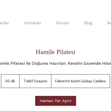
enler
Hizmetler
Planlar
Blog
İl
Hamile Pilatesi
mile Pilatesi ile Doğuma Hazırlan, Kendini Güvende Hiss
Teklif
İsteyiniz
50 dk.
5
Teklif İsteyiniz
Fahrettin Kerim Gökay Caddesi
0
d
k
Hemen Yer Ayırt
.