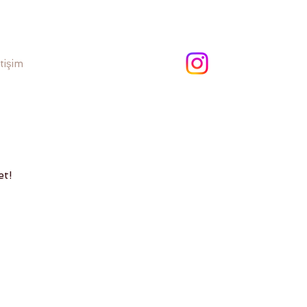
etişim
et!